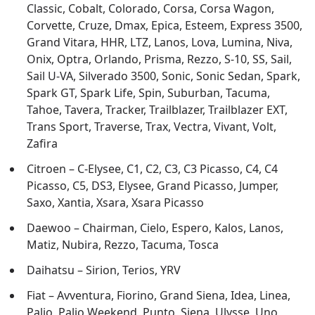
Classic, Cobalt, Colorado, Corsa, Corsa Wagon,
Corvette, Cruze, Dmax, Epica, Esteem, Express 3500,
Grand Vitara, HHR, LTZ, Lanos, Lova, Lumina, Niva,
Onix, Optra, Orlando, Prisma, Rezzo, S-10, SS, Sail,
Sail U-VA, Silverado 3500, Sonic, Sonic Sedan, Spark,
Spark GT, Spark Life, Spin, Suburban, Tacuma,
Tahoe, Tavera, Tracker, Trailblazer, Trailblazer EXT,
Trans Sport, Traverse, Trax, Vectra, Vivant, Volt,
Zafira
Citroen – C-Elysee, C1, C2, C3, C3 Picasso, C4, C4
Picasso, C5, DS3, Elysee, Grand Picasso, Jumper,
Saxo, Xantia, Xsara, Xsara Picasso
Daewoo – Chairman, Cielo, Espero, Kalos, Lanos,
Matiz, Nubira, Rezzo, Tacuma, Tosca
Daihatsu – Sirion, Terios, YRV
Fiat – Avventura, Fiorino, Grand Siena, Idea, Linea,
Palio, Palio Weekend, Punto, Siena, Ulysse, Uno